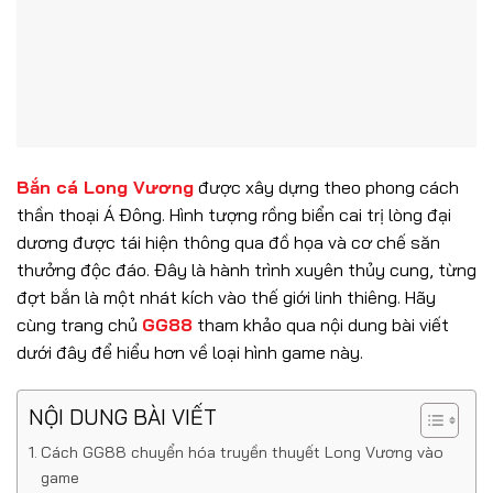
Bắn cá Long Vương
được xây dựng theo phong cách
thần thoại Á Đông. Hình tượng rồng biển cai trị lòng đại
dương được tái hiện thông qua đồ họa và cơ chế săn
thưởng độc đáo. Đây là hành trình xuyên thủy cung, từng
đợt bắn là một nhát kích vào thế giới linh thiêng. Hãy
cùng trang chủ
GG88
tham khảo qua nội dung bài viết
dưới đây để hiểu hơn về loại hình game này.
NỘI DUNG BÀI VIẾT
Cách GG88 chuyển hóa truyền thuyết Long Vương vào
game