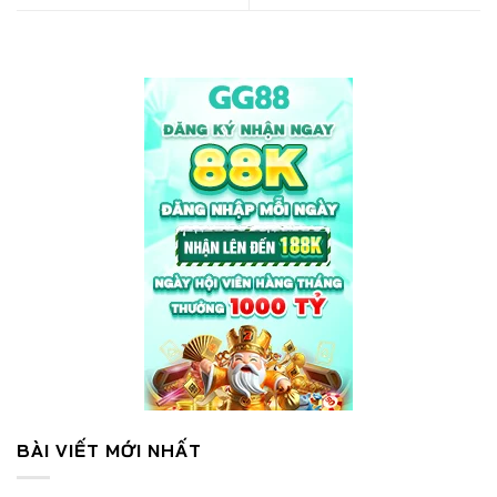
BÀI VIẾT MỚI NHẤT