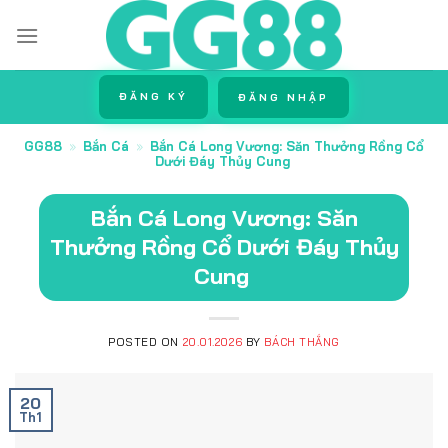
Skip
to
content
ĐĂNG KÝ
ĐĂNG NHẬP
GG88
»
Bắn Cá
»
Bắn Cá Long Vương: Săn Thưởng Rồng Cổ
Dưới Đáy Thủy Cung
Bắn Cá Long Vương: Săn
Thưởng Rồng Cổ Dưới Đáy Thủy
Cung
POSTED ON
20.01.2026
BY
BÁCH THẮNG
20
Th1