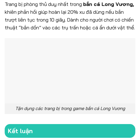
Trang bị phòng thủ duy nhất trong
bắn cá Long Vương,
khiên phản hồi giúp hoàn lại 20% xu đã dùng nếu bắn
trượt liên tục trong 10 giây. Dành cho người chơi có chiến
thuật “bắn dồn” vào các trụ trấn hoặc cá ẩn dưới vật thể.
Tận dụng các trang bị trong game bắn cá Long Vương
Kết luận