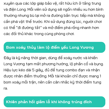
xuyên qua các lớp giáp bảo vệ, rất hữu ích ở tầng trung
và điện Long. Mỗi viên sử dụng sẽ ngốn nhiều xu hơn bình
thường nhưng bù lại mở ra đường bắn trực tiếp mà không
cần phá vật thể trước. Khi sử dụng đúng lúc, người chơi
có thể “đi đường tắt” và mở điểm phá rồng nhanh hơn
các đối thủ khác trong cùng phòng chơi.
Bom xoáy thủy làm lộ điểm yếu Long Vương
Đây là kỹ năng thời gian, dùng để xoáy nước và khiến
Long Vương tạm mất phương hướng, lộ phần cổ và bụng.
Hiệu lực kéo dài 5 giây, đủ để tung combo đạn và nhận
được nhân điểm thưởng. Mỗi tài khoản chỉ được mang 1
bom xoáy mỗi trận, nên cần cân nhắc kỹ thời điểm tung
ra.
Khiên phản hồi giảm lỗ khi không trúng đích