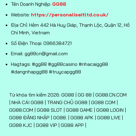
Tên Doanh Nghiệp:
GG88
Website:
https://personaliseitltd.co.uk/
Địa Chỉ: Hẻm 442 Hà Huy Giáp, Thạnh Lộc, Quận 12, Hồ
Chí Minh, Vietnam
Số Điện Thoại: 0966384721
Email:
gg88cn@gmail.com
Hagtags: #gg88 #gg88casino #nhacaigg88
#dangnhapgg88 #truycapgg88
Từ khóa tìm kiếm 2026: GG88 | GG 88 | GG88.CN.COM
| NHÀ CÁI GG88 | TRANG CHỦ GG88 | GG88 COM |
GG88.COM | GG88 SLOT | GG88 GAME | GG88 LOGIN |
GG88 ĐĂNG NHẬP | GG88. | GG88 APK | GG88 LIVE |
GG88 KJC | GG88 VIP | GG88 APP |