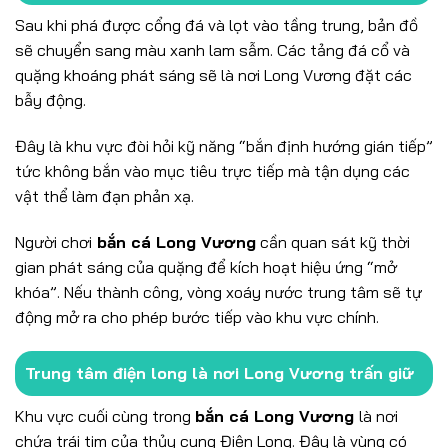
Sau khi phá được cổng đá và lọt vào tầng trung, bản đồ
sẽ chuyển sang màu xanh lam sẫm. Các tảng đá cổ và
quặng khoáng phát sáng sẽ là nơi Long Vương đặt các
bẫy động.
Đây là khu vực đòi hỏi kỹ năng “bắn định hướng gián tiếp”
tức không bắn vào mục tiêu trực tiếp mà tận dụng các
vật thể làm đạn phản xạ.
Người chơi
bắn cá Long Vương
cần quan sát kỹ thời
gian phát sáng của quặng để kích hoạt hiệu ứng “mở
khóa”. Nếu thành công, vòng xoáy nước trung tâm sẽ tự
động mở ra cho phép bước tiếp vào khu vực chính.
Trung tâm điện long là nơi Long Vương trấn giữ
Khu vực cuối cùng trong
bắn cá Long Vương
là nơi
chứa trái tim của thủy cung Điện Long. Đây là vùng có