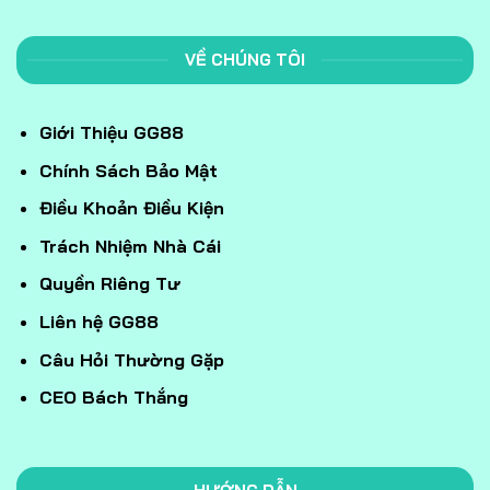
VỀ CHÚNG TÔI
Giới Thiệu GG88
Chính Sách Bảo Mật
Điều Khoản Điều Kiện
Trách Nhiệm Nhà Cái
Quyền Riêng Tư
Liên hệ GG88
Câu Hỏi Thường Gặp
CEO Bách Thắng