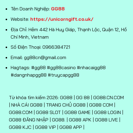
Tên Doanh Nghiệp:
GG88
Website:
https://unicorngift.co.uk/
Địa Chỉ: Hẻm 442 Hà Huy Giáp, Thạnh Lộc, Quận 12, Hồ
Chí Minh, Vietnam
Số Điện Thoại: 0966384721
Email:
gg88cn@gmail.com
Hagtags: #gg88 #gg88casino #nhacaigg88
#dangnhapgg88 #truycapgg88
Từ khóa tìm kiếm 2026: GG88 | GG 88 | GG88.CN.COM
| NHÀ CÁI GG88 | TRANG CHỦ GG88 | GG88 COM |
GG88.COM | GG88 SLOT | GG88 GAME | GG88 LOGIN |
GG88 ĐĂNG NHẬP | GG88. | GG88 APK | GG88 LIVE |
GG88 KJC | GG88 VIP | GG88 APP |