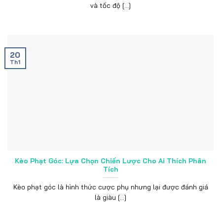
và tốc độ [...]
20
Th1
Kèo Phạt Góc: Lựa Chọn Chiến Lược Cho Ai Thích Phân
Tích
Kèo phạt góc là hình thức cược phụ nhưng lại được đánh giá
là giàu [...]