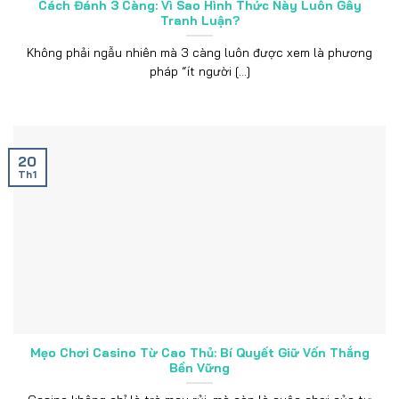
Cách Đánh 3 Càng: Vì Sao Hình Thức Này Luôn Gây
Tranh Luận?
Không phải ngẫu nhiên mà 3 càng luôn được xem là phương
pháp “ít người [...]
20
Th1
Mẹo Chơi Casino Từ Cao Thủ: Bí Quyết Giữ Vốn Thắng
Bền Vững