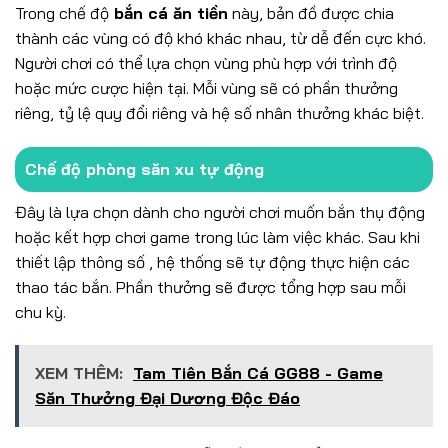
Trong chế độ
bắn cá ăn tiền
này, bản đồ được chia
thành các vùng có độ khó khác nhau, từ dễ đến cực khó.
Người chơi có thể lựa chọn vùng phù hợp với trình độ
hoặc mức cược hiện tại. Mỗi vùng sẽ có phần thưởng
riêng, tỷ lệ quy đổi riêng và hệ số nhân thưởng khác biệt.
Chế độ phòng săn xu tự động
Đây là lựa chọn dành cho người chơi muốn bắn thụ động
hoặc kết hợp chơi game trong lúc làm việc khác. Sau khi
thiết lập thông số , hệ thống sẽ tự động thực hiện các
thao tác bắn. Phần thưởng sẽ được tổng hợp sau mỗi
chu kỳ.
XEM THÊM:
Tam Tiên Bắn Cá GG88 - Game
Săn Thưởng Đại Dương Độc Đáo