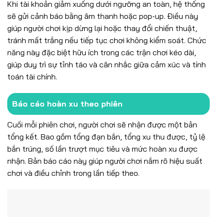
Khi tài khoản giảm xuống dưới ngưỡng an toàn, hệ thống
sẽ gửi cảnh báo bằng âm thanh hoặc pop-up. Điều này
giúp người chơi kịp dừng lại hoặc thay đổi chiến thuật,
tránh mất trắng nếu tiếp tục chơi không kiểm soát. Chức
năng này đặc biệt hữu ích trong các trận chơi kéo dài,
giúp duy trì sự tỉnh táo và cân nhắc giữa cảm xúc và tính
toán tài chính.
Báo cáo hoàn xu theo phiên
Cuối mỗi phiên chơi, người chơi sẽ nhận được một bản
tổng kết. Bao gồm tổng đạn bắn, tổng xu thu được, tỷ lệ
bắn trúng, số lần trượt mục tiêu và mức hoàn xu được
nhận. Bản báo cáo này giúp người chơi nắm rõ hiệu suất
chơi và điều chỉnh trong lần tiếp theo.