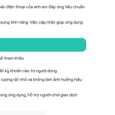
m bảo điện thoại của anh em đáp ứng tiêu chuẩn
 sung tính năng. Việc cập nhật giúp ứng dụng
hể tham khảo:
ất kỳ khoản nào từ người dùng.
 lượng rất nhỏ và không làm ảnh hưởng hiệu
rong ứng dụng, hỗ trợ người chơi giao dịch