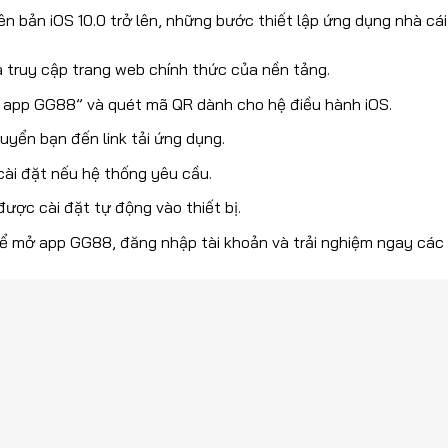
n bản iOS 10.0 trở lên, những bước thiết lập ứng dụng nhà cái
à truy cập trang web chính thức của nền tảng.
ải app GG88” và quét mã QR dành cho hệ điều hành iOS.
uyển bạn đến link tải ứng dụng.
cài đặt nếu hệ thống yêu cầu.
ược cài đặt tự động vào thiết bị.
hể mở app GG88, đăng nhập tài khoản và trải nghiệm ngay các 