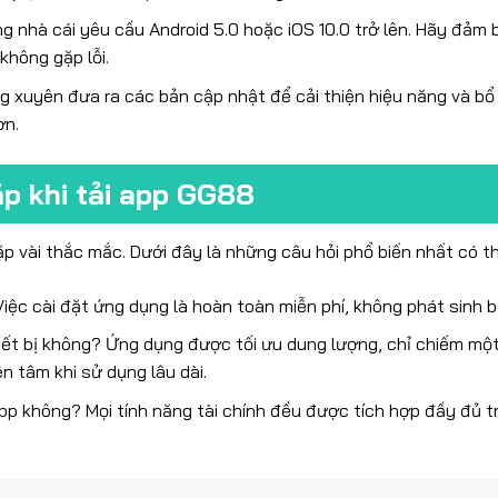
ụng nhà cái yêu cầu Android 5.0 hoặc iOS 10.0 trở lên. Hãy đả
hông gặp lỗi.
g xuyên đưa ra các bản cập nhật để cải thiện hiệu năng và bổ
ơn.
ặp khi tải app GG88
ặp vài thắc mắc. Dưới đây là những câu hỏi phổ biến nhất có t
ệc cài đặt ứng dụng là hoàn toàn miễn phí, không phát sinh b
ết bị không? Ứng dụng được tối ưu dung lượng, chỉ chiếm một
n tâm khi sử dụng lâu dài.
 app không? Mọi tính năng tài chính đều được tích hợp đầy đủ t