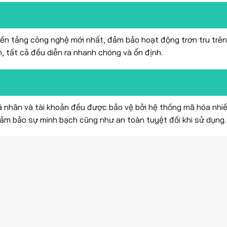
n tảng công nghệ mới nhất, đảm bảo hoạt động trơn tru trên h
, tất cả đều diễn ra nhanh chóng và ổn định.
 cá nhân và tài khoản đều được bảo vệ bởi hệ thống mã hóa nh
đảm bảo sự minh bạch cũng như an toàn tuyệt đối khi sử dụng.