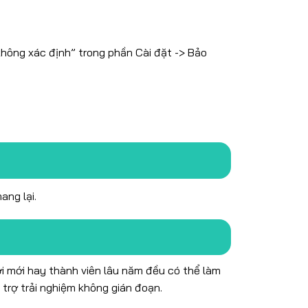
hông xác định” trong phần Cài đặt -> Bảo
ang lại.
ời mới hay thành viên lâu năm đều có thể làm
trợ trải nghiệm không gián đoạn.