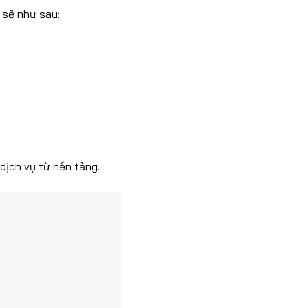
 sẽ như sau:
dịch vụ từ nền tảng.