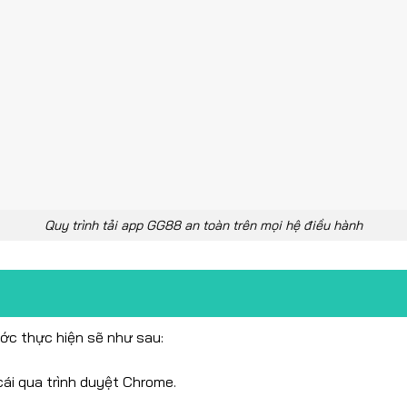
Quy trình tải app GG88 an toàn trên mọi hệ điều hành
ước thực hiện sẽ như sau:
ái qua trình duyệt Chrome.