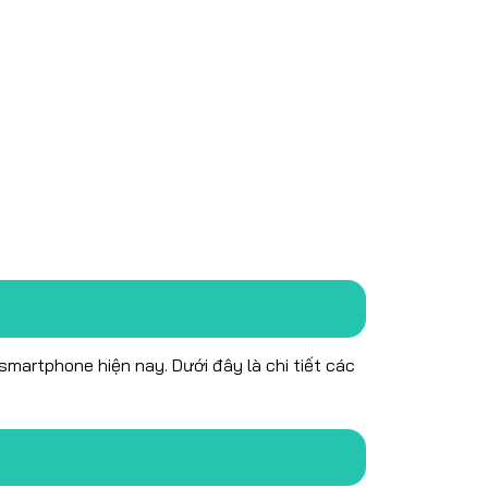
smartphone hiện nay. Dưới đây là chi tiết các