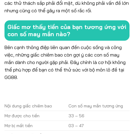
các thử thách sắp phải đổi mặt, dù không phải vấn đề lớn
nhưng cũng có thể gây ra một số rắc rối.
Giấc mơ thấy tiền của bạn tương ứng với
con số may mắn nào?
Bên cạnh thông điệp liên quan đến cuộc sống và công
việc, những giấc chiêm bao còn gợi ý các con số may
mắn dành cho người gặp phải. Đây chính là cơ hội không
thể phù hợp để bạn có thể thử sức với bộ môn lô đề tại
GG88.
Nội dung giấc chiêm bao
Con số may mắn tương ứng
Mơ được cho tiền
33 – 56
Mơ bị mất tiền
03 – 47