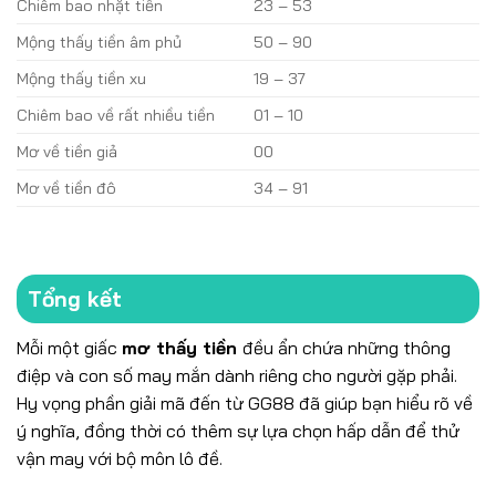
Chiêm bao nhặt tiền
23 – 53
Mộng thấy tiền âm phủ
50 – 90
Mộng thấy tiền xu
19 – 37
Chiêm bao về rất nhiều tiền
01 – 10
Mơ về tiền giả
00
Mơ về tiền đô
34 – 91
Tổng kết
Mỗi một giấc
mơ thấy tiền
đều ẩn chứa những thông
điệp và con số may mắn dành riêng cho người gặp phải.
Hy vọng phần giải mã đến từ GG88 đã giúp bạn hiểu rõ về
ý nghĩa, đồng thời có thêm sự lựa chọn hấp dẫn để thử
vận may với bộ môn lô đề.