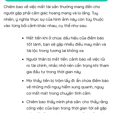
Chiêm bao về việc mất tài sản thường mang đến cho
người gặp phải cảm giác hoang mang và lo lắng. Tuy
nhiên, ý nghĩa thực sự của hình ảnh này còn tùy thuộc
vào từng bối cảnh khác nhau, cụ thể như sau:
Mất tiền khi ở chùa: dấu hiệu của điềm báo
tốt lành, bạn sẽ gặp nhiều điều may mắn và
tài lộc trong tương lai không xa.
Người thân bị mất tiền: cảnh báo về việc rủi
ro tài chính, nhắc nhở nên cẩn trọng khi tham
gia đầu tư trong thời gian này.
Mơ thấy tiền bị trộm lấy đi: ẩn chứa điềm báo
về những mối nguy hiểm xung quanh, nguy
cơ mất mát trong chuyện tình cảm.
Chiêm bao thấy mình phá sản: cho thấy rằng
công việc của bạn trong thời gian tới sẽ gặp