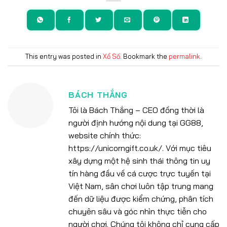
This entry was posted in
Xổ Số
. Bookmark the
permalink
.
BÁCH THẮNG
Tôi là Bách Thắng – CEO đồng thời là
người định hướng nội dung tại GG88,
website chính thức:
https://unicorngift.co.uk/. Với mục tiêu
xây dựng một hệ sinh thái thông tin uy
tín hàng đầu về cá cược trực tuyến tại
Việt Nam, sân chơi luôn tập trung mang
đến dữ liệu được kiểm chứng, phân tích
chuyên sâu và góc nhìn thực tiễn cho
người chơi. Chúng tôi không chỉ cung cấp