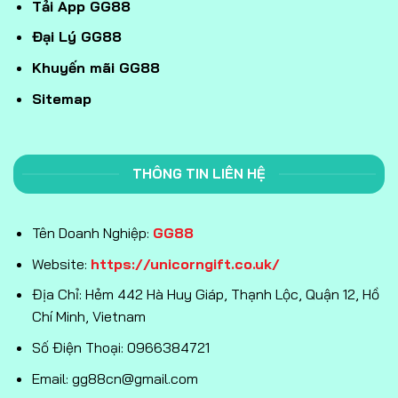
Tải App GG88
Đại Lý GG88
Khuyến mãi GG88
Sitemap
THÔNG TIN LIÊN HỆ
Tên Doanh Nghiệp:
GG88
Website:
https://unicorngift.co.uk/
Địa Chỉ: Hẻm 442 Hà Huy Giáp, Thạnh Lộc, Quận 12, Hồ
Chí Minh, Vietnam
Số Điện Thoại: 0966384721
Email:
gg88cn@gmail.com