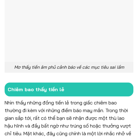
Mơ thấy tiền âm phủ cảnh báo về các mục tiêu sai lầm
Chiêm bao thấy tiền lẻ
Nhìn thấy những đồng tiền lẻ trong giấc chiêm bao
thường đi kèm với những điềm báo may mắn. Trong thời
gian sắp tới, rất có thể bạn sẽ nhận được một thù lao
hậu hĩnh và đầy bất ngờ như trúng số hoặc thưởng vượt
chỉ tiêu. Mặt khác, đây cũng chính là một lời nhắc nhở về