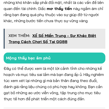
những khó khăn sắp phải đối mặt, nhất là các vấn đề liên
quan đến tài chính. Giấc
mơ thấy tiền
này ngầm ám chỉ
rằng bạn đang quá phụ thuộc vào sự giúp đỡ từ người
khác, những bước tiến chưa thực sự vững vàng.
XEM THÊM:
Xổ Số Miền Trung - Sự Khác Biệt
Trong Cách Chơi Số Tại GG88
Mộng thấy bạc âm phủ
Đây có thể được xem là một lời cảnh tỉnh cho những kế
hoạch và mục tiêu sai lầm mà bạn đang ấp ủ. Hãy nghiêm
túc xem xét lại những gì mà bản thân đang theo đuổi,
đánh giá rằng liệu chúng có phù hợp hay không. Bạn cần
gạt bỏ những ao ước viễn vông, tập trung cho mục tiêu
thực tế hơn để phát triển một cách đúng đắn.