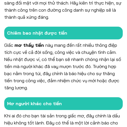
sàng đối mặt với mọi thử thách. Hãy kiên trì thực hiện, sự
thành công trên con đường công danh sự nghiệp sẽ là
thành quả xứng đáng.
Chiêm bao nhặt được tiền
Giấc
mơ thấy tiền
này mang đến rất nhiều thông điệp
tích cực về cả đời sống, công việc và chuyện tình cảm.
Nếu nhặt được ví, có thể bạn sẽ nhanh chóng nhận lại số
tiền mà người khác đã vay mượn trước đó. Trường hợp
bạc nằm trong túi, đây chính là báo hiệu cho sự thăng
tiến trong công việc, đảm nhiệm chức vụ mới hoặc được
tăng lương.
Mơ người khác cho tiền
Khi ai đó cho bạn tài sản trong giấc mơ, đây chính là dấu
hiệu không tốt lành. Đây có thể là một lời cảnh báo cho