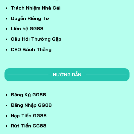
Trách Nhiệm Nhà Cái
Quyền Riêng Tư
Liên hệ GG88
Câu Hỏi Thường Gặp
CEO Bách Thắng
HƯỚNG DẪN
Đăng Ký GG88
Đăng Nhập GG88
Nạp Tiền GG88
Rút Tiền GG88