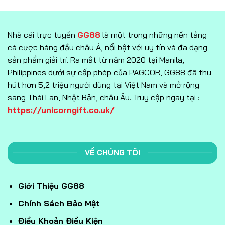
Thức
GG88
Thi
Đấu
Tốc
Nhà cái trực tuyến
GG88
là một trong những nền tảng
Độ
cá cược hàng đầu châu Á, nổi bật với uy tín và đa dạng
Cao
Với
sản phẩm giải trí. Ra mắt từ năm 2020 tại Manila,
Luật
Philippines dưới sự cấp phép của PAGCOR, GG88 đã thu
Rõ
Ràng
hút hơn 5,2 triệu người dùng tại Việt Nam và mở rộng
sang Thái Lan, Nhật Bản, châu Âu. Truy cập ngay tại :
https://unicorngift.co.uk/
VỀ CHÚNG TÔI
Giới Thiệu GG88
Chính Sách Bảo Mật
Điều Khoản Điều Kiện