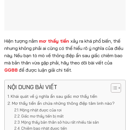
Hiện tượng nằm
mơ thấy tiền
xảy ra khá phổ biến, thế
nhưng không phải ai cũng có thể hiểu rõ ý nghĩa của điều
này. Nếu bạn tò mò về thông điệp ẩn sau giấc chiêm bao
mà bản thân vừa gặp phải, hãy theo dõi bài viết của
GG88
để được luận giải chi tiết.
NỘI DUNG BÀI VIẾT
Khái quát về ý nghĩa ẩn sau giấc mơ thấy tiền
Mơ thấy tiền ẩn chứa những thông điệp tâm linh nào?
Mộng nhặt được của rơi
Giấc mơ thấy tiền bị mất
Mộng thấy bản thân sở hữu rất nhiều tài sản
Chiêm bao nhặt được tiền