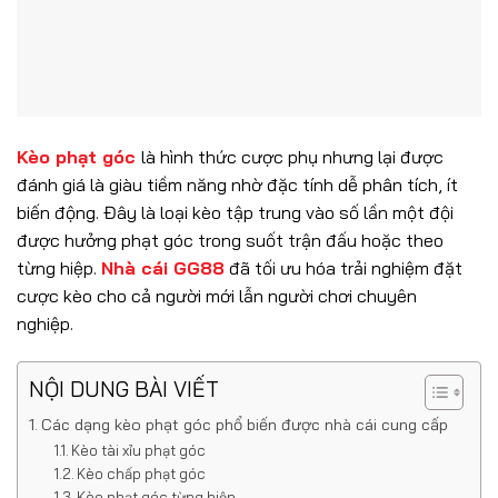
Kèo phạt góc
l
à hình thức cược phụ nhưng lại được
đánh giá là giàu tiềm năng nhờ đặc tính dễ phân tích, ít
biến động. Đây là loại kèo tập trung vào số lần một đội
được hưởng phạt góc trong suốt trận đấu hoặc theo
từng hiệp.
Nhà cái GG88
đã tối ưu hóa trải nghiệm đặt
cược kèo cho cả người mới lẫn người chơi chuyên
nghiệp.
NỘI DUNG BÀI VIẾT
Các dạng kèo phạt góc phổ biến được nhà cái cung cấp
Kèo tài xỉu phạt góc
Kèo chấp phạt góc
Kèo phạt góc từng hiệp