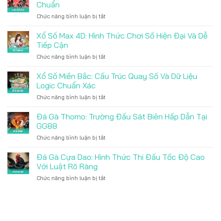
Casino
Thức
Chuẩn
Từ
Này
Chức năng bình luận bị tắt
ở
Cao
Luôn
Giải
Thủ:
Gây
Mã
Xổ Số Max 4D: Hình Thức Chơi Số Hiện Đại Và Dễ
Bí
Tranh
Thuật
Quyết
Tiếp Cận
Luận?
Ngữ
Giữ
Chức năng bình luận bị tắt
ở
Đá
Vốn
Xổ
Gà:
Thắng
Số
Xổ Số Miền Bắc: Cấu Trúc Quay Số Và Dữ Liệu
Hiểu
Bền
Max
Đúng
Logic Chuẩn Xác
Vững
4D:
Mới
Chức năng bình luận bị tắt
ở
Hình
Chơi
Xổ
Thức
Chuẩn
Số
Đá Gà Thomo: Trường Đấu Sát Biên Hấp Dẫn Tại
Chơi
Miền
Số
GG88
Bắc:
Hiện
Chức năng bình luận bị tắt
ở
Cấu
Đại
Đá
Trúc
Và
Gà
Đá Gà Cựa Dao: Hình Thức Thi Đấu Tốc Độ Cao
Quay
Dễ
Thomo:
Số
Với Luật Rõ Ràng
Tiếp
Trường
Và
Cận
Chức năng bình luận bị tắt
ở
Đấu
Dữ
Đá
Sát
Liệu
Gà
Biên
Logic
Cựa
Hấp
Chuẩn
Dao:
Dẫn
Xác
Hình