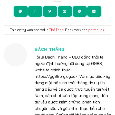
This entry was posted in
Thể Thao
. Bookmark the
permalink
.
BÁCH THẮNG
Tôi là Bách Thắng – CEO đồng thời là
người định hướng nội dung tại GG88,
website chính thức:
https://gg88org.cyou/. Với mục tiêu xây
dựng một hệ sinh thái thông tin uy tín
hàng đầu về cá cược trực tuyến tại Việt
Nam, sân chơi luôn tập trung mang đến
dữ liệu được kiểm chứng, phân tích
chuyên sâu và góc nhìn thực tiễn cho
người chơi. Chúng tôi không chỉ cung cấp