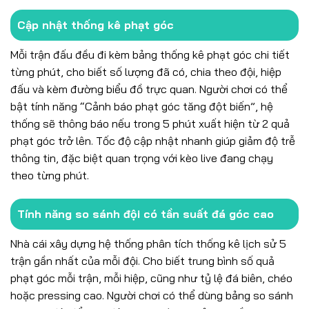
Cập nhật thống kê phạt góc
Mỗi trận đấu đều đi kèm bảng thống kê phạt góc chi tiết
từng phút, cho biết số lượng đã có, chia theo đội, hiệp
đấu và kèm đường biểu đồ trực quan. Người chơi có thể
bật tính năng “Cảnh báo phạt góc tăng đột biến”, hệ
thống sẽ thông báo nếu trong 5 phút xuất hiện từ 2 quả
phạt góc trở lên. Tốc độ cập nhật nhanh giúp giảm độ trễ
thông tin, đặc biệt quan trọng với kèo live đang chạy
theo từng phút.
Tính năng so sánh đội có tần suất đá góc cao
Nhà cái xây dựng hệ thống phân tích thống kê lịch sử 5
trận gần nhất của mỗi đội. Cho biết trung bình số quả
phạt góc mỗi trận, mỗi hiệp, cũng như tỷ lệ đá biên, chéo
hoặc pressing cao. Người chơi có thể dùng bảng so sánh