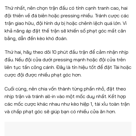
Thứ nhất, nên chọn trận đấu có tính cạnh tranh cao, hai
đội thiên về đá biên hoặc pressing nhiều. Tránh cược các
trận giao hữu, đội hình dự bị hoặc chênh lệch quá lớn. Vì
khả năng áp đặt thế trận sẽ khiến số phạt góc mất cân
bằng, dẫn đến kèo khó đoán.
Thứ hai, hãy theo dõi 10 phút đầu trận để cảm nhận nhịp
đấu. Nếu đội cửa dưới pressing mạnh hoặc đội cửa trên
liên tục tấn công cánh. Đây là tín hiệu tốt để đặt Tài hoặc
cược đội được nhiều phạt góc hơn.
Cuối cùng, nên chia vốn thành từng phần nhỏ, đặt theo
nhịp trận và tránh all-in vào một mốc duy nhất. Kết hợp
các mốc cược khác nhau như kèo hiệp 1, tài xỉu toàn trận
và chấp phạt góc sẽ giúp bạn có nhiều cửa ăn hơn.