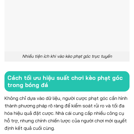
Nhiều tiện ích khi vào kèo phạt góc trực tuyến
Cách tối ưu hiệu suất chơi kèo phạt góc
trong bóng đá
Không chỉ dựa vào dữ liệu, người cược phạt góc cần hình
thành phương pháp rõ ràng để kiểm soát rủi ro và tối đa
hóa hiệu quả đặt cược. Nhà cái cung cấp nhiều công cụ
hỗ trợ, nhưng chính chiến lược của người chơi mới quyết
định kết quả cuối cùng.