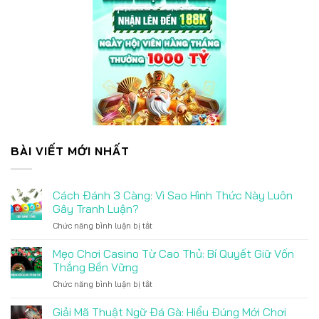
BÀI VIẾT MỚI NHẤT
Cách Đánh 3 Càng: Vì Sao Hình Thức Này Luôn
Gây Tranh Luận?
Chức năng bình luận bị tắt
ở
Cách
Đánh
Mẹo Chơi Casino Từ Cao Thủ: Bí Quyết Giữ Vốn
3
Thắng Bền Vững
Càng:
Chức năng bình luận bị tắt
ở
Vì
Mẹo
Sao
Chơi
Giải Mã Thuật Ngữ Đá Gà: Hiểu Đúng Mới Chơi
Hình