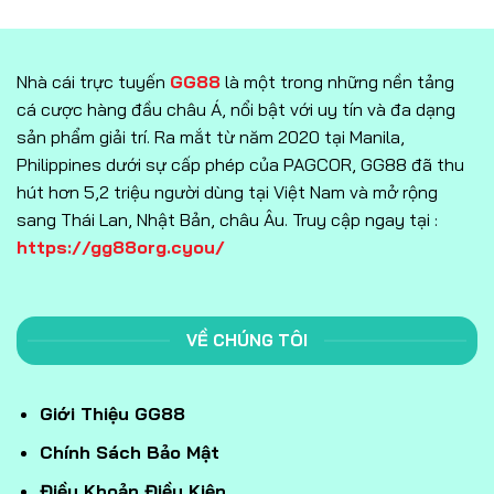
Tại
Thức
GG88
Thi
Đấu
Tốc
Nhà cái trực tuyến
GG88
là một trong những nền tảng
Độ
cá cược hàng đầu châu Á, nổi bật với uy tín và đa dạng
Cao
Với
sản phẩm giải trí. Ra mắt từ năm 2020 tại Manila,
Luật
Philippines dưới sự cấp phép của PAGCOR, GG88 đã thu
Rõ
Ràng
hút hơn 5,2 triệu người dùng tại Việt Nam và mở rộng
sang Thái Lan, Nhật Bản, châu Âu. Truy cập ngay tại :
https://gg88org.cyou/
VỀ CHÚNG TÔI
Giới Thiệu GG88
Chính Sách Bảo Mật
Điều Khoản Điều Kiện